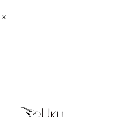
設計品牌，
aNueNue
彩虹人融合日本的
音樂靈魂。每一把琴都經過嚴選木材、
與手工調校，秉持「讓木頭與人真誠對
學者到舞台演奏家帶來溫暖、純粹且充
。
木全單板
製作，質地輕盈、密度較低但
反覆濕度控制，結構穩定。
典的溫暖音色
——
中頻厚實如擁抱，高頻
柔和豐富。無論是彈唱或指彈獨奏，都
聲響。
：
16
齒輪式弦鈕，轉動順暢、調音精
藍專屬琴袋。
AC30
是入門進階之間性價
心木