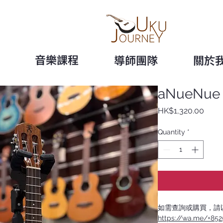
音樂課程
導師團隊
關於
aNueNue
Price
HK$1,320.00
Quantity
*
如需查詢或購買，請以
https://wa.me/+85