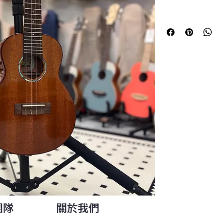
源自台灣的烏克麗麗
精密工藝與夏威夷的
慢工細活的自然風乾
話」的理念，為從初
滿生命力的音樂體驗
AC30
以
台灣桃花心
共鳴開放。木材經過
全單桃花心木帶來經
清脆具顆粒感，低頻
能展現舒適且迷人的
古典琴頭
搭配德榮
1
準。附贈夏威夷深海
比極高的選擇。
產品規格
尺寸：23吋
琴格：20
團隊
關於我們
面板：台灣桃花