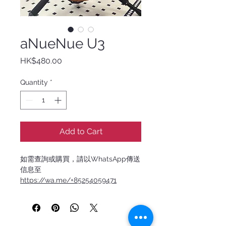
aNueNue U3
Price
HK$480.00
Quantity
*
Add to Cart
如需查詢或購買，請以WhatsApp傳送
信息至
https://wa.me/+85254059471
源自台灣的烏克麗麗設計品牌，
aNueNue
彩虹人融合日本的精密工藝
與夏威夷的音樂靈魂。每一把琴都經過