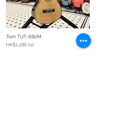
Tom TUT-680M
Price
HK$1,286.00
旺角彌敦道557-559號 永旺行十二樓B室
+852 5405 9471
uku.journey@gmail.com