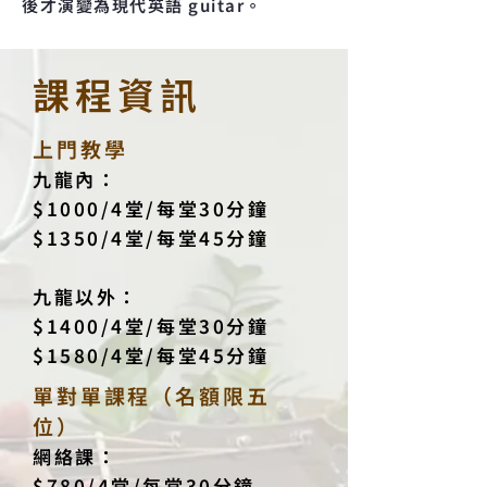
後才演變為現代英語 guitar。
課程資訊
上門教學
九龍內：
$1000/4堂/每堂30分鐘
$1350/4堂/每堂45分鐘
九龍以外：
$1400/4堂/每堂30分鐘
$1580/4堂/每堂45分鐘
單對單課程（名額限五
位）
網絡課：
$780/4堂/每堂30分鐘