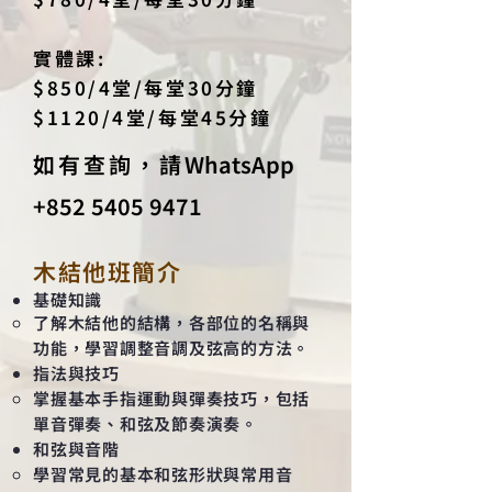
實體課:
$850/4堂/每堂30分鐘
$1120/4堂/每堂45分鐘
如有查詢，請
WhatsApp
+852 5405 9471
木結他班簡介
基礎知識
了解木結他的結構，各部位的名稱與
功能，學習調整音調及弦高的方法。​
指法與技巧
掌握基本手指運動與彈奏技巧，包括
單音彈奏、和弦及節奏演奏。
和弦與音階
學習常見的基本和弦形狀與常用音