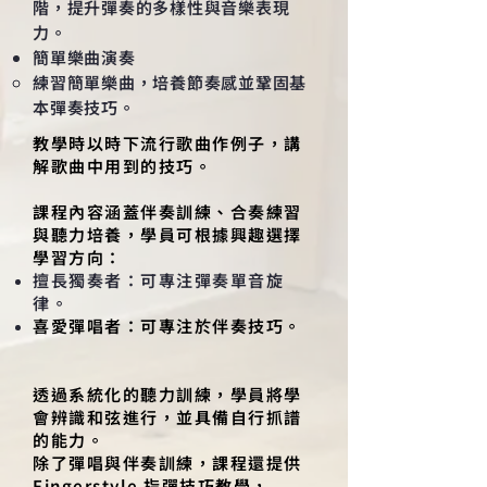
階，提升彈奏的多樣性與音樂表現
力。​
簡單樂曲演奏
練習簡單樂曲，培養節奏感並鞏固基
本彈奏技巧。
教學時以時下流行歌曲作例子，講
解歌曲中用到的技巧。
課程內容涵蓋伴奏訓練、合奏練習
與聽力培養，學員可根據興趣選擇
學習方向：
擅長獨奏者：可專注彈奏單音旋
律。
喜愛彈唱者：可專注於伴奏技巧。
透過系統化的聽力訓練，學員將學
會辨識和弦進行，並具備自行抓譜
的能力。
除了彈唱與伴奏訓練，課程還提供
Fingerstyle 指彈技巧教學，