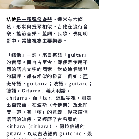
結他
是一種
彈撥樂器
。通常有六條
弦，形狀與
提琴
相似。吉他在
流行音
樂
、
搖滾音樂
、
藍調
、
民歌
、
佛朗明
哥
中，常被視為主要樂器。
「結他」一詞，來自英語「guitar」
的音譯。而自古至今，即便是使用不
同的語言文字的國家，對於這個樂器
的稱呼，都有相似的發音，例如：
西
班牙語
，guitarra；
法語
，guitare；
德語
，Gitarre；
義大利語
，
chitarra。而「tar」這個字根，則是
出自梵語，在
波斯
（今
伊朗
）及
北印
度
一帶，有「弦」的意義；後來這個
語詞的流傳，又經歷了古希臘的
kithara（cithara），阿拉伯語的
gitara，以及古法語的 guiterne，最