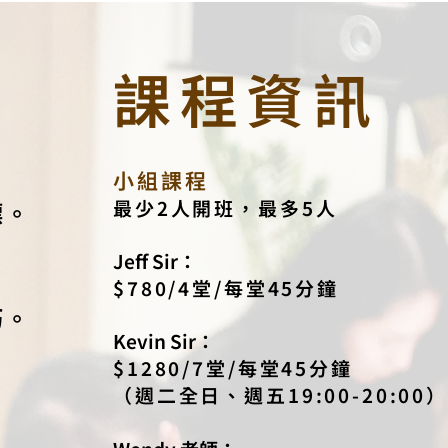
課程資訊
小組課程
最少2人開班，最多5人
標。
Jeff Sir
：
$780/4堂/每堂45分鐘
巧。
Kevin Sir
：
$1280/7堂/每堂45分鐘
（週二全日、週五19:00-20:00）