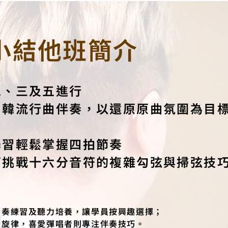
小結他班簡介
二、三及五進行
西日韓流行曲伴奏，以還原原曲氛圍為目
學習輕鬆掌握四拍節奏
則可挑戰十六分音符的複雜勾弦與掃弦技
合奏練習及聽力培養，讓學員按興趣選擇；
音旋律，喜愛彈唱者則專注伴奏技巧。