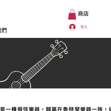
商店
登入
我們
）
是一種
撥弦樂器
，歸屬在
魯特琴
樂器一族，