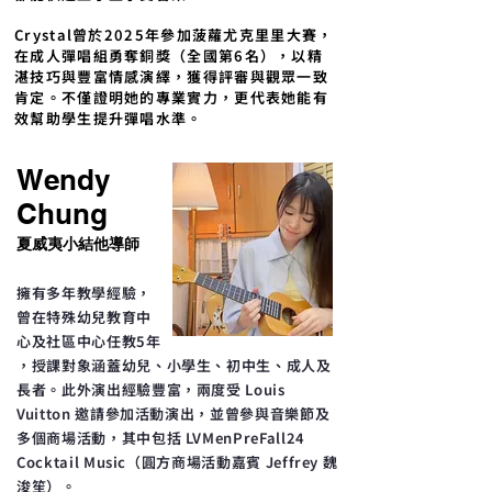
Crystal曾於2025年參加菠蘿尤克里里大賽，
在成人彈唱組勇奪銅獎（全國第6名），以精
湛技巧與豐富情感演繹，獲得評審與觀眾一致
肯定。不僅證明她的專業實力，更代表她能有
效幫助學生提升彈唱水準。
Wendy
Chung
夏威夷小結他導師
擁有多年教學經驗，
曾在特殊幼兒教育中
心及社區中心任教5年
，授課對象涵蓋幼兒、小學生、初中生、成人及
長者。此外演出經驗豐富，兩度受 Louis
Vuitton 邀請參加活動演出，並曾參與音樂節及
多個商場活動，其中包括 LVMenPreFall24
Cocktail Music（圓方商場活動嘉賓 Jeffrey 魏
浚笙）。