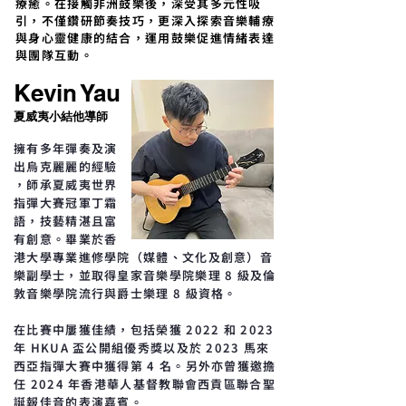
療癒。在接觸非洲鼓樂後，深受其多元性吸
引，不僅鑽研節奏技巧，更深入探索音樂輔療
與身心靈健康的結合，運用鼓樂促進情緒表達
與團隊互動。
Kevin Yau
夏威夷小結他導師
擁有多年彈奏及演
出烏克麗麗的經驗
，師承夏威夷世界
指彈大賽冠軍丁霜
語，技藝精湛且富
有創意。畢業於香
港大學專業進修學院（媒體、文化及創意）音
樂副學士，並取得皇家音樂學院樂理 8 級及倫
敦音樂學院流行與爵士樂理 8 級資格。
在比賽中屢獲佳績，包括榮獲 2022 和 2023
年 HKUA 盃公開組優秀獎以及於 2023 馬來
西亞指彈大賽中獲得第 4 名。另外亦曾獲邀擔
任 2024 年香港華人基督教聯會西貢區聯合聖
誕報佳音的表演嘉賓。