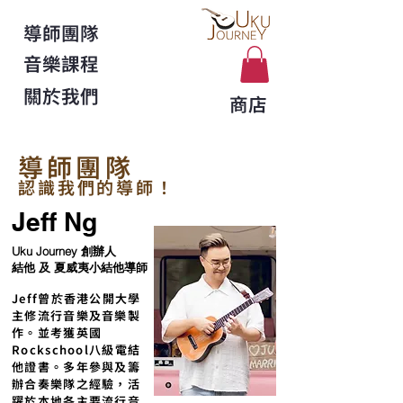
導師團隊
音樂課程
關於我們
商店
導師團隊
認識我們的導師！
Jeff Ng
Uku Journey 創辦人
結他 及 夏威夷小結他導師
Jeff曾於香港公開大學
主修流行音樂及音樂製
作。並考獲英國
Rockschool八級電結
他證書。多年參與及籌
辦合奏樂隊之經驗，活
躍於本地各主要流行音