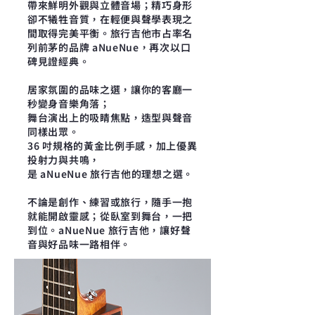
帶來鮮明外觀與立體音場；精巧身形
卻不犧牲音質，在輕便與聲學表現之
間取得完美平衡。旅行吉他市占率名
列前茅的品牌 aNueNue，再次以口
碑見證經典。
居家氛圍的品味之選，讓你的客廳一
秒變身音樂角落；
舞台演出上的吸睛焦點，造型與聲音
同樣出眾。
36 吋規格的黃金比例手感，加上優異
投射力與共鳴，
是 aNueNue 旅行吉他的理想之選。
不論是創作、練習或旅行，隨手一抱
就能開啟靈感；從臥室到舞台，一把
到位。aNueNue 旅行吉他，讓好聲
音與好品味一路相伴。