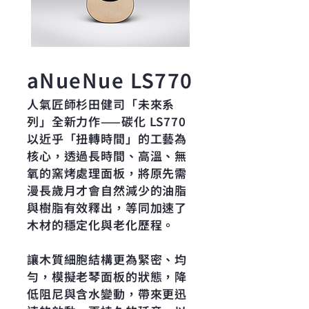
aNueNue LS770
人氣匠師杉田健司「未來系
列」全新力作——碳化 LS770
以近乎「扭轉時間」的工藝為
核心，透過長時間、高溫、無
氧的窯烤處理面板，將原先需
漫長歲月才會自然減少的油脂
與樹脂有效釋出，等同加速了
木材的穩定化與老化歷程。
讓木質細胞結構更為緊密、均
勻，模擬老琴面板的狀態，降
低阻尼與含水變動，帶來更迅