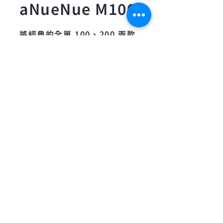
aNueNue M100
將經典的全單 100、200 兩款
吉他導入「旅行吉他」的規格
全面升級，
在更精巧的體積中實現音色與
手感的雙重躍升，以全新聲音
再現經典。
延續杉田健司的音色哲學——
「一體共振」。當手指撥下弦
音，空氣波動首先喚醒面板共
振，隨即層層傳導至側背板、
琴頸、甚至琴頭，形成整體連
動的聲學反應。這種由點到面
的共鳴鏈，讓音色更豐富、延
音更從容，顆粒清晰同時保有
溫潤餘韻。