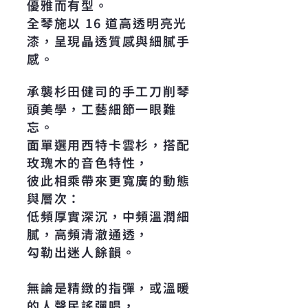
優雅而有型。
全琴施以 16 道高透明亮光
漆，呈現晶透質感與細膩手
感。
承襲杉田健司的手工刀削琴
頭美學，工藝細節一眼難
忘。
面單選用西特卡雲杉，搭配
玫瑰木的音色特性，
彼此相乘帶來更寬廣的動態
與層次：
低頻厚實深沉，中頻溫潤細
膩，高頻清澈通透，
勾勒出迷人餘韻。
無論是精緻的指彈，或溫暖
的人聲民謠彈唱，