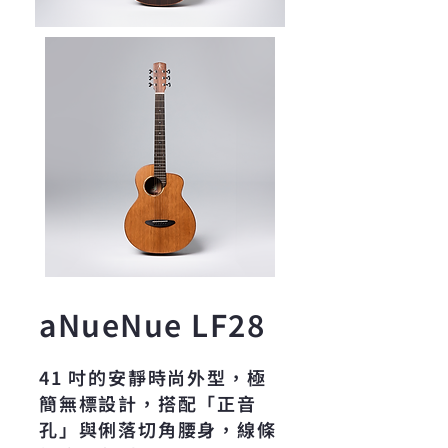
aNueNue LF28
41 吋的安靜時尚外型，極
簡無標設計，搭配「正音
孔」與俐落切角腰身，線條