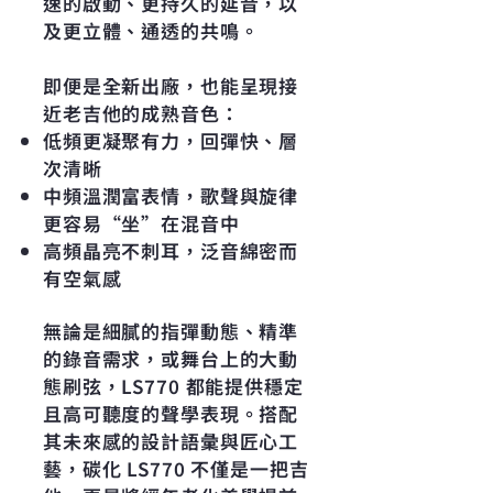
速的啟動、更持久的延音，以
及更立體、通透的共鳴。
即便是全新出廠，也能呈現接
近老吉他的成熟音色：
低頻更凝聚有力，回彈快、層
次清晰
中頻溫潤富表情，歌聲與旋律
更容易“坐”在混音中
高頻晶亮不刺耳，泛音綿密而
有空氣感
無論是細膩的指彈動態、精準
的錄音需求，或舞台上的大動
態刷弦，LS770 都能提供穩定
且高可聽度的聲學表現。搭配
其未來感的設計語彙與匠心工
藝，碳化 LS770 不僅是一把吉