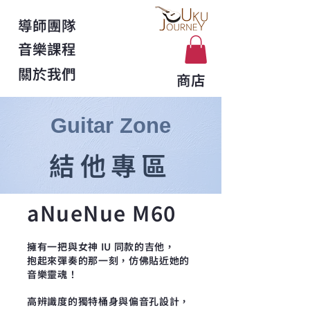
導師團隊
音樂課程
關於我們
商店
Guitar Zone
結他專區
aNueNue M60
擁有一把與女神 IU 同款的吉他，
抱起來彈奏的那一刻，仿佛貼近她的
音樂靈魂！
高辨識度的獨特桶身與偏音孔設計，