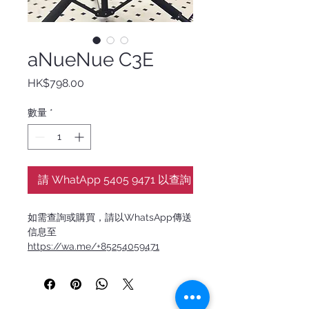
aNueNue C3E
價
HK$798.00
格
數量
*
請 WhatApp 5405 9471 以查詢
如需查詢或購買，請以WhatsApp傳送
信息至
https://wa.me/+85254059471
源自台灣的烏克麗麗設計品牌，
aNueNue
彩虹人融合日本的精密工藝
與夏威夷的音樂靈魂。每一把琴都經過